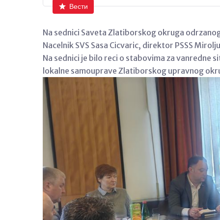
Вести
Na sednici Saveta Zlatiborskog okruga odrzanog 
Nacelnik SVS Sasa Cicvaric, direktor PSSS Mirolj
Na sednici je bilo reci o stabovima za vanredne 
lokalne samouprave Zlatiborskog upravnog okr