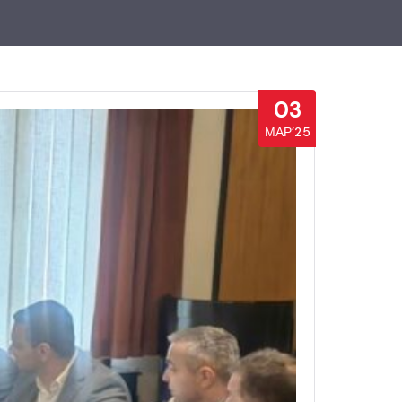
03
МАР’25