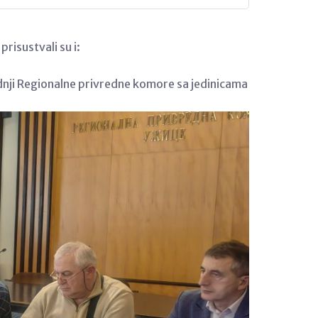
isustvali su i:
radnji Regionalne privredne komore sa jedinicama