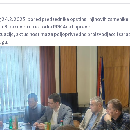
24.2.2025. pored predsednika opstina i njihovih zamenika, pr
ub Brzakovic i direktorka RPK Ana Lapcevic.
situacije, aktuelnostima za poljoprivredne proizvodjace i sa
uga.