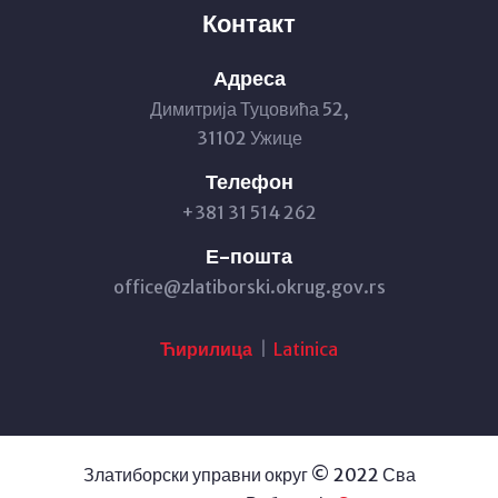
Контакт
Адреса
Димитрија Туцовића 52,
31102 Ужице
Телефон
+381 31 514 262
Е-пошта
office@zlatiborski.okrug.gov.rs
Ћирилица
|
Latinica
Златиборски управни округ © 2022 Сва