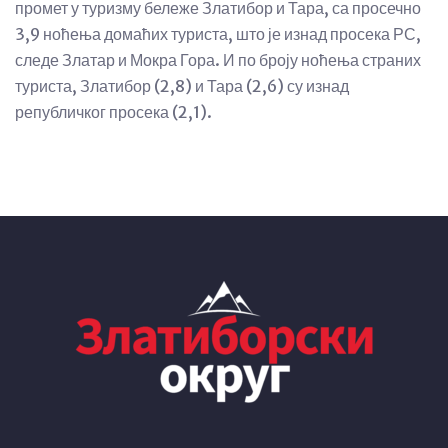
промет у туризму бележе Златибор и Тара, са просечно
3,9 ноћења домаћих туриста, што је изнад просека РС,
следе Златар и Мокра Гора. И по броју ноћења страних
туриста, Златибор (2,8) и Тара (2,6) су изнад
републичког просека (2,1).