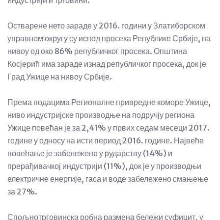
индустрији и трговини.
Остварене нето зараде у 2016. години у Златиборском
управном округу су испод просека Републике Србије, на
нивоу од око 86% републичког просека. Општина
Косјерић има зараде изнад републичког просека, док је
Град Ужице на нивоу Србије.
Према подацима Регионалне привредне коморе Ужице,
ниво индустријске производње на подручју региона
Ужице повећан је за 2,41% у првих седам месеци 2017.
године у односу на исти период 2016. године. Највеће
повећање је забележено у рударству (14%) и
прерађивачкој индустрији (11%), док је у производњи
електричне енергије, гаса и воде забележено смањење
за 27%.
Спољнотрговинска робна размена бележи суфицит, у