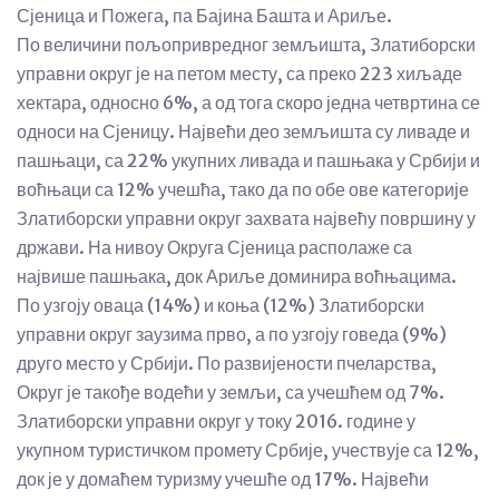
Сјеница и Пожега, па Бајина Башта и Ариље.
По величини пољопривредног земљишта, Златиборски
управни округ је на петом месту, са преко 223 хиљаде
хектара, односно 6%, а од тога скоро једна четвртина се
односи на Сјеницу. Највећи део земљишта су ливаде и
пашњаци, са 22% укупних ливада и пашњака у Србији и
воћњаци са 12% учешћа, тако да по обе ове категорије
Златиборски управни округ захвата највећу површину у
држави. На нивоу Округа Сјеница располаже са
највише пашњака, док Ариље доминира воћњацима.
По узгоју оваца (14%) и коња (12%) Златиборски
управни округ заузима прво, а по узгоју говеда (9%)
друго место у Србији. По развијености пчеларства,
Округ је такође водећи у земљи, са учешћем од 7%.
Златиборски управни округ у току 2016. године у
укупном туристичком промету Србије, учествује са 12%,
док је у домаћем туризму учешће од 17%. Највећи