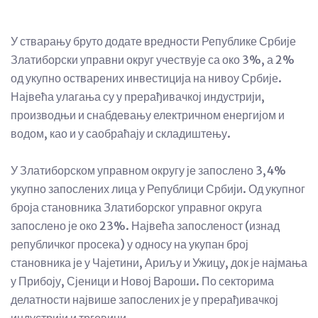
У стварању бруто додате вредности Републике Србије
Златиборски управни округ учествује са око 3%, а 2%
од укупно остварених инвестиција на нивоу Србије.
Највећа улагања су у прерађивачкој индустрији,
производњи и снабдевању електричном енергијом и
водом, као и у саобраћају и складиштењу.
У Златиборском управном округу је запослено 3,4%
укупно запослених лица у Републици Србији. Од укупног
броја становника Златиборског управног округа
запослено је око 23%. Највећа запосленост (изнад
републичког просека) у односу на укупан број
становника је у Чајетини, Ариљу и Ужицу, док је најмања
у Прибоју, Сјеници и Новој Вароши. По секторима
делатности највише запослених је у прерађивачкој