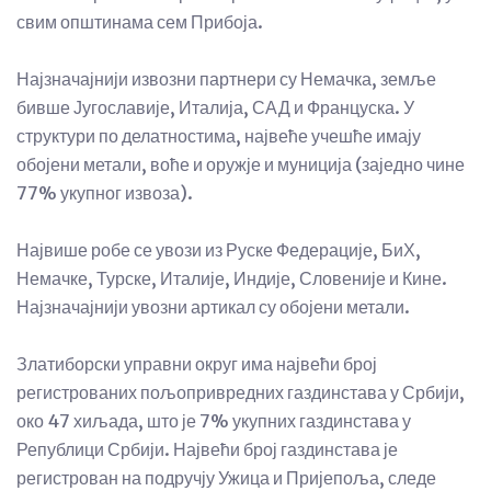
свим општинама сем Прибоја.
Најзначајнији извозни партнери су Немачка, земље
бивше Југославије, Италија, САД и Француска. У
структури по делатностима, највеће учешће имају
обојени метали, воће и оружје и муниција (заједно чине
77% укупног извоза).
Највише робе се увози из Руске Федерације, БиХ,
Немачке, Турске, Италије, Индије, Словеније и Кине.
Најзначајнији увозни артикал су обојени метали.
Златиборски управни округ има највећи број
регистрованих пољопривредних газдинстава у Србији,
око 47 хиљада, што је 7% укупних газдинстава у
Републици Србији. Највећи број газдинстава је
регистрован на подручју Ужица и Пријепоља, следе