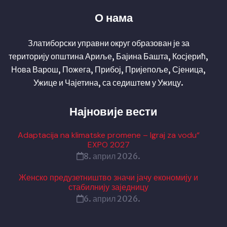
О нама
Златиборски управни округ образован је за
територију општина Ариље, Бајина Башта, Косјерић,
Нова Варош, Пожега, Прибој, Пријепоље, Сјеница,
Ужице и Чајетина, са седиштем у Ужицу.
Најновије вести
Adaptacija na klimatske promene – Igraj za vodu“
EXPO 2027
8. април 2026.
Женско предузетништво значи јачу економију и
стабилнију заједницу
6. април 2026.