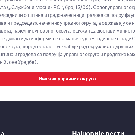
га („Службени гласник РС“, број 15/06). Савет управног ок
редседници општина и градоначелници градова са подручја у
ва и председава начелник управног округа, а одржавају се н
вета, начелник управног округа је дужан да достави минист
а је дужан и да информише најмање једном годишње о раду 
ог округа, поред осталог, усклађује рад окружних подручних
штина и градова са подручја управног округа и предлаже ка
н 2. ове Уредбе).
Именик управних округа
ма
Најновије вести