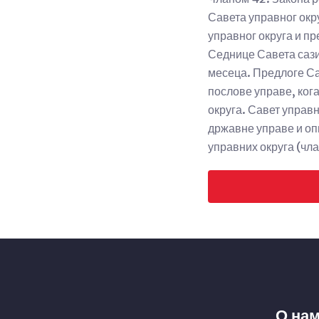
Савета управног окру
управног округа и п
Седнице Савета сази
месеца. Предлоге Са
послове управе, ког
округа. Савет управн
државне управе и оп
управних округа (чла
О на