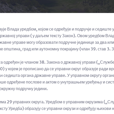
ује Влада уредбом, којом се одређује и подручје и седиште 
 државној управи ( у даљем тексту Закон). Овом уредбом Вла
ржавне управе могу образовати подручне јединице за два ил
ше општина, град или аутономну покрајину (члан 39. став 3. 
га одређен је чланом 38. Закона о државној управи („Службе
0) у којем је прописано да се управни округ образује ради 
н седишта органа државне управе. У управном округу орган
рше одређене послове и актом о унутрашњем уређењу и сис
 окружну подручну једини.
има 29 управних округа. Уредбом о управним окрузима („С
ксту Уредба) образују се управни окрузи и одређују њихови н