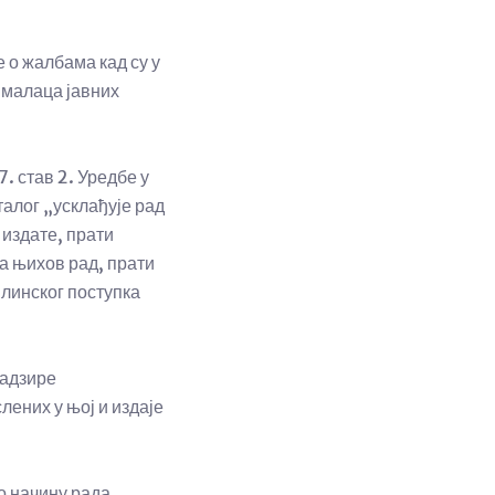
 о жалбама кад су у
ималаца јавних
. став 2. Уредбе у
талог „усклађује рад
 издате, прати
а њихов рад, прати
линског поступка
надзире
ених у њој и издаје
о начину рада