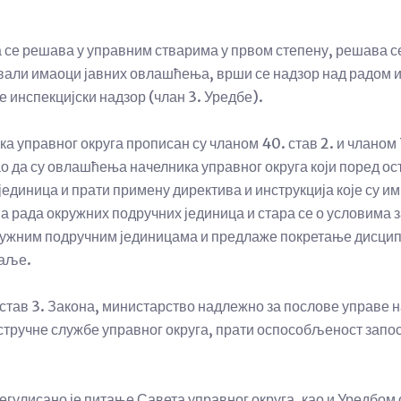
 се решава у управним стварима у првом степену, решава се
али имаоци јавних овлашћења, врши се надзор над радом 
 инспекцијски надзор (члан 3. Уредбе).
управног округа прописан су чланом 40. став 2. и чланом 7
о да су овлашћења начелника управног округа који поред ос
единица и прати примену директива и инструкција које су им
 рада окружних подручних јединица и стара се о условима з
ружним подручним јединицама и предлаже покретање дисцип
даље.
 став 3. Закона, министарство надлежно за послове управе 
стручне службе управног округа, прати оспособљеност запосл
егулисано је питање Савета управног округа, као и Уредбом 