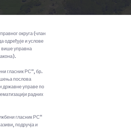
управног округа (члан
да одређује и услове
и више управна
Закона).
ни гласник РС“, бр.
вршења послова
и државне управе по
тематизацији радних
лужбени гласник РС“
азиви, подручја и