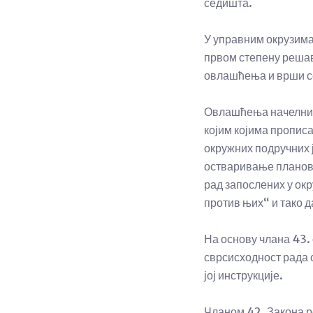
седишта.
У управним окрузима
првом степену решав
овлашћења и врши се
Овлашћења начелника 
којим којима прописа
окружних подручних ј
остваривање планова
рад запослених у ок
против њих“ и тако 
На основу члана 43.
сврсисходност рада 
јој инструкције.
Чланом 42. Закона р