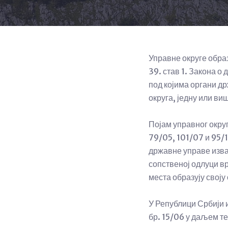
Управне округе образ
39. став 1. Закона о
под којима органи д
округа, једну или ви
Појам управног окру
79/05, 101/07 и 95/1
државне управе изва
сопственој одлуци в
места образују своју
У Републици Србији 
бр. 15/06 у даљем те