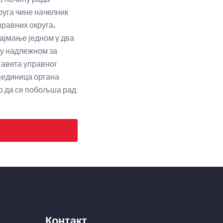
руга чине начелник
правних округа.
ајмање једном у два
ру надлежном за
Савета управног
 јединица органа
ко да се побољша рад
Контакт