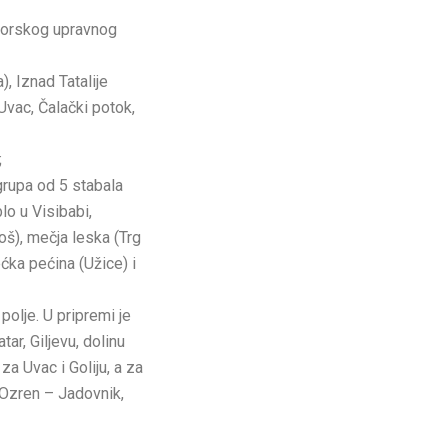
tiborskog upravnog
), Iznad Tatalije
Uvac, Čalački potok,
;
(grupa od 5 stabala
o u Visibabi,
oš), mečja leska (Trg
ćka pećina (Užice) i
olje. U pripremi je
ar, Giljevu, dolinu
a Uvac i Goliju, a za
 Ozren – Jadovnik,