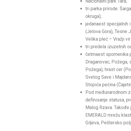
Nacionalni park Tara;
tri parka prirode: Šar
okruga);
jedanaest specijalnih i
(Jelova Gora), Tesne J
Velika pleć – Vražji vir
tri predela izuzetnih 
četrnaest spomenika pri
Draganovac, Požega, s
Požega), hrast cer (Po
Svetog Save i Majdans
Stopića pećina (Čajetin
Pod međunarodnom zašt
definisanje statusa, pr
Malog Rzava. Takođe je
EMERALD mrežu klaster
Giljeva, Peštersko pol