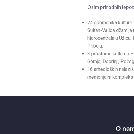
Osim prirodnih lepota
74 spomenika kulture o
Sultan-Valida džamija u
hidrocentrala u Užicu,
Priboju;
3 prostorne kulturno – 
Gornjoj Dobrinji, Požeg
16 arheoloških nalaziš
memorijalni kompleks „
O na