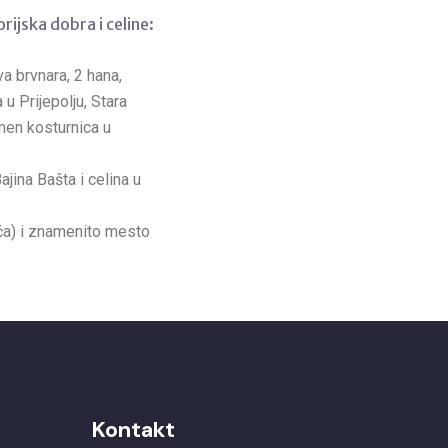
ijska dobra i celine:
a brvnara, 2 hana,
u Prijepolju, Stara
men kosturnica u
ajina Bašta i celina u
ića) i znamenito mesto
Kontakt