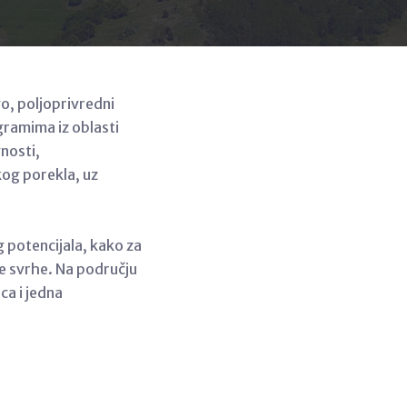
o, poljoprivredni
gramima iz oblasti
nosti,
og porekla, uz
 potencijala, kako za
e svrhe. Na području
ca i jedna