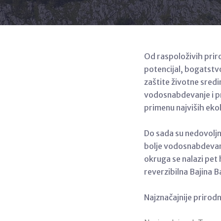
Od raspoloživih prir
potencijal, bogatstv
zaštite životne sredi
vodosnabdevanje i p
primenu najviših eko
Do sada su nedovoljn
bolje vodosnabdevanj
okruga se nalazi pet 
reverzibilna Bajina 
Najznačajnije prirodn