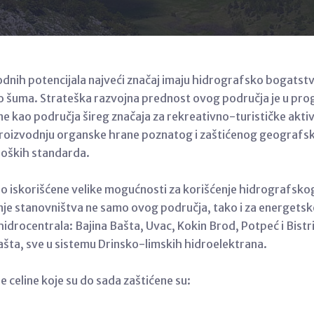
odnih potencijala najveći značaj imaju hidrografsko bogatstv
o šuma. Strateška razvojna prednost ovog područja je u pro
ne kao područja šireg značaja za rekreativno-turističke aktiv
roizvodnju organske hrane poznatog i zaštićenog geografsk
loških standarda.
o iskorišćene velike mogućnosti za korišćenje hidrografskog
e stanovništva ne samo ovog područja, tako i za energetsk
hidrocentrala: Bajina Bašta, Uvac, Kokin Brod, Potpeć i Bistri
Bašta, sve u sistemu Drinsko-limskih hidroelektrana.
e celine koje su do sada zaštićene su: