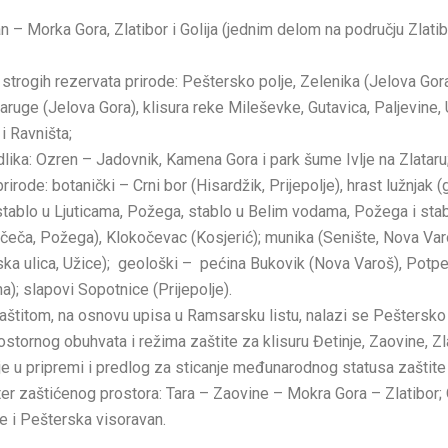
gan – Morka Gora, Zlatibor i Golija (jednim delom na području Zla
 strogih rezervata prirode: Peštersko polje, Zelenika (Jelova Gora
aruge (Jelova Gora), klisura reke Mileševke, Gutavica, Paljevine, 
 i Ravništa;
odlika: Ozren – Jadovnik, Kamena Gora i park šume Ivlje na Zlataru
rode: botanički – Crni bor (Hisardžik, Prijepolje), hrast lužnjak 
tablo u Ljuticama, Požega, stablo u Belim vodama, Požega i stabl
čeča, Požega), Klokočevac (Kosjerić); munika (Senište, Nova Var
ka ulica, Užice); geološki – pećina Bukovik (Nova Varoš), Potpe
a); slapovi Sopotnice (Prijepolje).
itom, na osnovu upisa u Ramsarsku listu, nalazi se Peštersko p
ostornog obuhvata i režima zaštite za klisuru Đetinje, Zaovine, Zlat
 u pripremi i predlog za sticanje međunarodnog statusa zaštite z
 zaštićenog prostora: Tara – Zaovine – Mokra Gora – Zlatibor;
je i Pešterska visoravan.