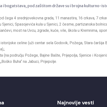
 i bogatstava, pod zaštitom države su i brojna kulturno-istor
d čega 4 srednjovekovna grada, 11 manastira, 16 crkava, 7 crkav
 Sjenici, Spasojevića kula u Sjenici, 2 česme, partizanska bolnica 
 šančevi, most na Uvcu, zgrade, kuće, vile, škola u Kremnima, spo
istorijske celine (uži centar sela Godovik, Požega, Stara čaršija B
a),;
ta (na području Požege, Bajine Bašte, Prijepolja, Sjenice i Kosjer
Boško Buha“ na Jabuci, Prijepolje.
ma
Najnovije vesti