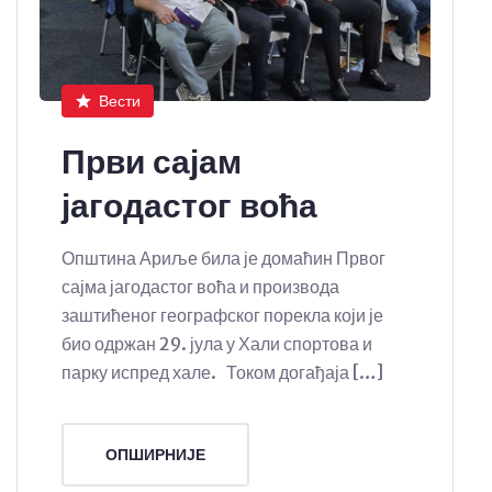
Вести
Први сајам
јагодастог воћа
Општина Ариље била је домаћин Првог
сајма јагодастог воћа и производа
заштићеног географског порекла који је
био одржан 29. јула у Хали спортова и
парку испред хале. Током догађаја […]
ОПШИРНИЈЕ