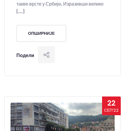
такве врсте у Србији. Изразивши велико
[…]
ОПШИРНИЈЕ
Подели
22
СЕП’22