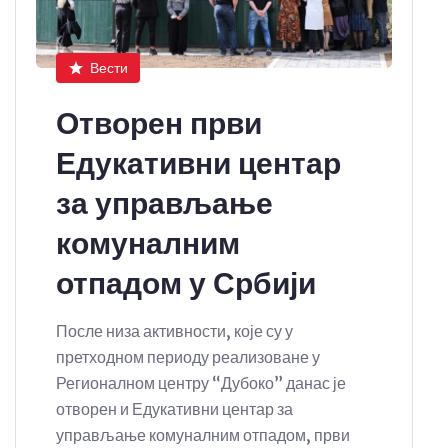
Вести
Отворен први
Едукативни центар
за управљање
комуналним
отпадом у Србији
После низа активности, које су у
претходном периоду реализоване у
Регионалном центру “Дубоко” данас је
отворен и Едукативни центар за
управљање комуналним отпадом, први