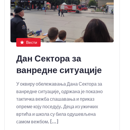
Вести
Дан Сектора за
ванредне ситуације
У оквиру обележавања Дана Сектора за
ванредне ситуације, одржана је показно
тактичка вежба спашавања и приказ
опреме коју поседују. Деца из ужичких
вртића и школа су била одушевљена
самом вежбом. […]