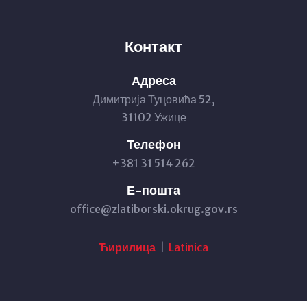
Контакт
Адреса
Димитрија Туцовића 52,
31102 Ужице
Телефон
+381 31 514 262
Е-пошта
office@zlatiborski.okrug.gov.rs
Ћирилица
|
Latinica