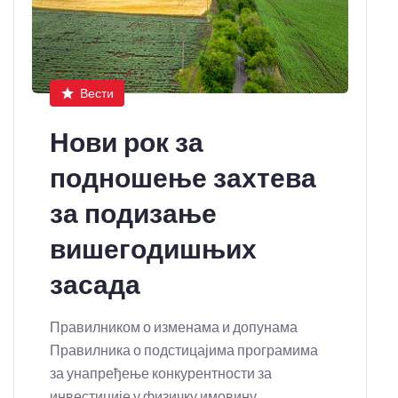
Вести
Нови рок за
подношење захтева
за подизање
вишегодишњих
засада
Правилником о изменама и допунама
Правилника о подстицајима програмима
за унапређење конкурентности за
инвестиције у физичку имовину