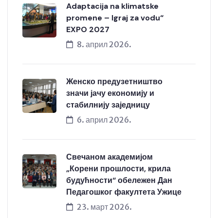
Adaptacija na klimatske
promene – Igraj za vodu“
EXPO 2027
8. април 2026.
Женско предузетништво
значи јачу економију и
стабилнију заједницу
6. април 2026.
Свечаном академијом
„Корени прошлости, крила
будућности“ обележен Дан
Педагошког факултета Ужице
23. март 2026.