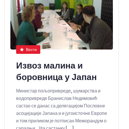
Вести
Извоз малина и
боровница у Јапан
Министар пољопривреде, шумарства и
водопривреде Бранислав Недимовић
састао се данас са делегацијом Пословне
асоцијације Јапана и и југоисточне Европе
и том приликом је потписан Меморандум о
сарадњи. На састанку […]