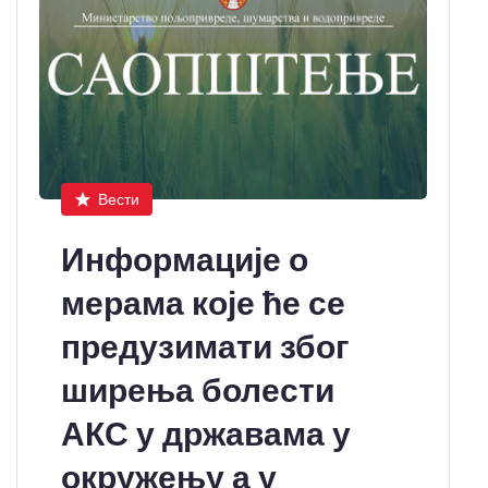
Вести
Информације о
мерама које ће се
предузимати због
ширења болести
АКС у државама у
окружењу а у