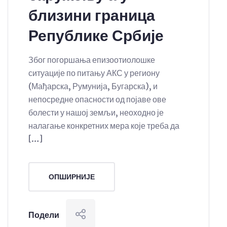
близини граница
Републике Србије
Због погоршања епизоотиолошке
ситуације по питању АКС у региону
(Мађарска, Румунија, Бугарска), и
непосредне опасности од појаве ове
болести у нашој земљи, неоходно је
налагање конкретних мера које треба да
[…]
ОПШИРНИЈЕ
Подели