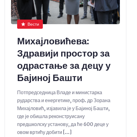
Вести
Михајловићева:
Здравији простор за
одрастање за децу у
Бајиној Башти
Потпредседница Владе и министарка
рударства и енергетике, проф. др Зорана
Михајловић, изјавила је у Бајиној Башти,
где је обишла реконструисану
предшколску установу, да ће 600 деце у
овом вртићу добити […]