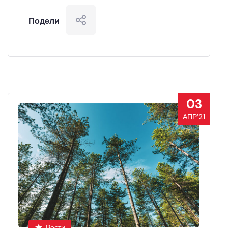
Подели
03
АПР’21
Вести