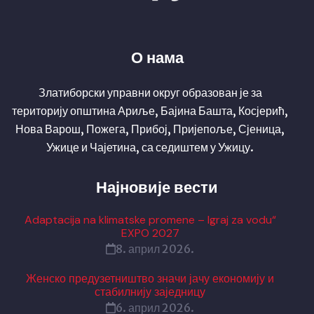
О нама
Златиборски управни округ образован је за
територију општина Ариље, Бајина Башта, Косјерић,
Нова Варош, Пожега, Прибој, Пријепоље, Сјеница,
Ужице и Чајетина, са седиштем у Ужицу.
Најновије вести
Adaptacija na klimatske promene – Igraj za vodu“
EXPO 2027
8. април 2026.
Женско предузетништво значи јачу економију и
стабилнију заједницу
6. април 2026.