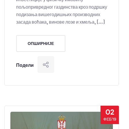
пољопривредног газдинства кроз подршку
подизања вишегодишњих производних
засада воћака, винове лозе и хмеља, […]
ОПШИРНИЈЕ
Подели
02
ФЕБ’19