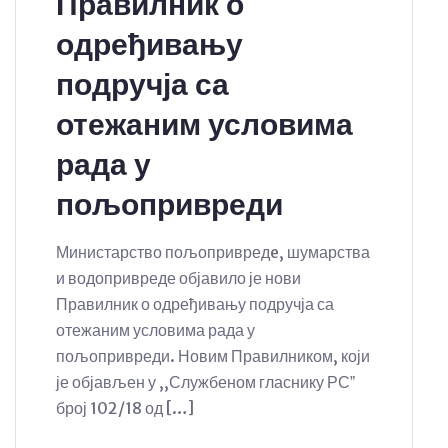
Правилник о
одређивању
подручја са
отежаним условима
рада у
пољопривреди
Министарство пољопривредe, шумарства
и водопривреде објавило је нови
Правилник о одређивању подручја са
отежаним условима рада у
пољопривреди. Новим Правилником, који
је објављен у ,,Службеном гласнику РСˮ
број 102/18 од […]