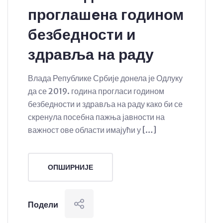
проглашeна годином
безбедности и
здравља на раду
Влада Републике Србије донела је Одлуку
да се 2019. година прогласи годином
безбедности и здравља на раду како би се
скренула посебна пажња јавности на
важност ове области имајући у […]
ОПШИРНИЈЕ
Подели