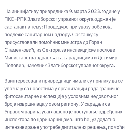
На иницијативу привредника 9.марта 2023.године у
ПКС-РПК Златиборског управног округа одржан је
састанак на тему: Процедуре при увозу робе која
подлеже санитарном надзору. Састанку су
присуствовали помоћник министра др Горан
Стаменковић, из Сектора за инспекцијске послове
Министарства здравља са сарадницима и Десимир
Поповић, начелник Златиборског управног округа.
Заинтересовани привредници имали су прилику да се
упознају са новостима у организацији рада граничне
фитосанитарне инспекције у условима недовољног
броја извршилаца у овом региону. У сарадњи са
Управом царина усаглашено је поступање одређених
инспектора по царинарницама, што ће, уз додатно
интензивирање употребе дигиталних решења, помоћи