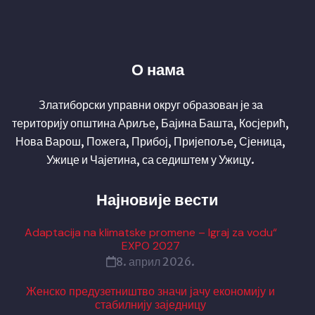
О нама
Златиборски управни округ образован је за
територију општина Ариље, Бајина Башта, Косјерић,
Нова Варош, Пожега, Прибој, Пријепоље, Сјеница,
Ужице и Чајетина, са седиштем у Ужицу.
Најновије вести
Adaptacija na klimatske promene – Igraj za vodu“
EXPO 2027
8. април 2026.
Женско предузетништво значи јачу економију и
стабилнију заједницу