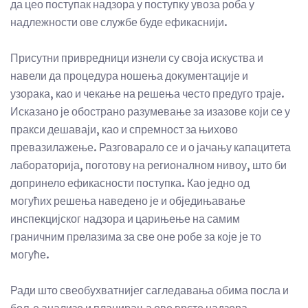
да цео поступак надзора у поступку увоза роба у
надлежности ове службе буде ефикаснији.
Присутни привредници изнели су своја искуства и
навели да процедура ношења документације и
узорака, као и чекање на решења често предуго траје.
Исказано је обострано разумевање за изазове који се у
пракси дешаваји, као и спремност за њихово
превазилажење. Разговарало се и о јачању капацитета
лабораторија, поготову на регионалном нивоу, што би
допринело ефикасности поступка. Као једно од
могућих решења наведено је и обједињавање
инспекцијског надзора и царињење на самим
граничним прелазима за све оне робе за које је то
могуће.
Ради што свеобухватнијег сагледавања обима посла и
боље анализе и планирања ове врсте надзора,