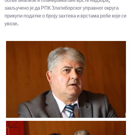
закључено је да РПК Златиборског управног округа
прикупи податке о броју захтева и врстама робе које се
увозе.