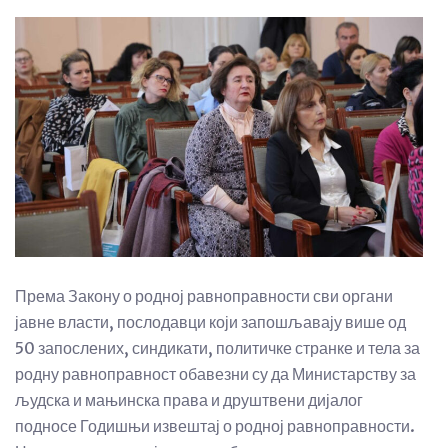
Према Закону о родној равноправности сви органи
јавне власти, послодавци који запошљавају више од
50 запослених, синдикати, политичке странке и тела за
родну равноправност обавезни су да Министарству за
људска и мањинска права и друштвени дијалог
подносе Годишњи извештај о родној равноправности.