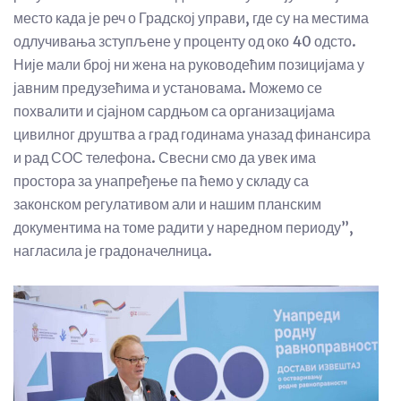
место када је реч о Градској управи, где су на местима
одлучивања зступљене у проценту од око 40 одсто.
Није мали број ни жена на руководећим позицијама у
јавним предузећима и установама. Можемо се
похвалити и сјајном сардњом са организацијама
цивилног друштва а град годинама уназад финансира
и рад СОС телефона. Свесни смо да увек има
простора за унапређење па ћемо у складу са
законском регулативом али и нашим планским
документима на томе радити у наредном периоду”,
нагласила је градоначелница.