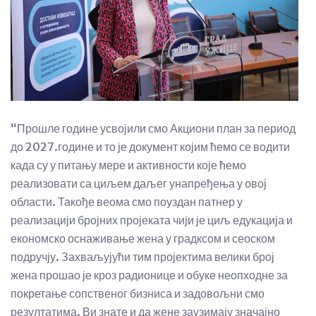
“Прошле године усвојили смо Акциони план за период
до 2027.године и то је документ којим ћемо се водити
када су у питању мере и активности које ћемо
реализовати са циљем даљег унапређења у овој
области. Такође веома смо поуздан патнер у
реализацији бројних пројеката чији је циљ едукација и
економско оснаживање жена у градксом и сеоском
подручју. Захваљујући тим пројектима велики број
жена прошао је кроз радионице и обуке неопходне за
покретање сопственог бизниса и задовољни смо
резултатима. Ви знате и да жене заузимају значајно