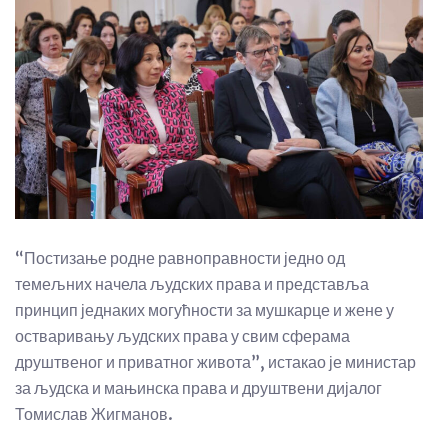
“Постизање родне равноправности једно од
темељних начела људских права и представља
принцип једнаких могућности за мушкарце и жене у
остваривању људских права у свим сферама
друштвеног и приватног живота”, истакао је министар
за људска и мањинска права и друштвени дијалог
Томислав Жигманов.