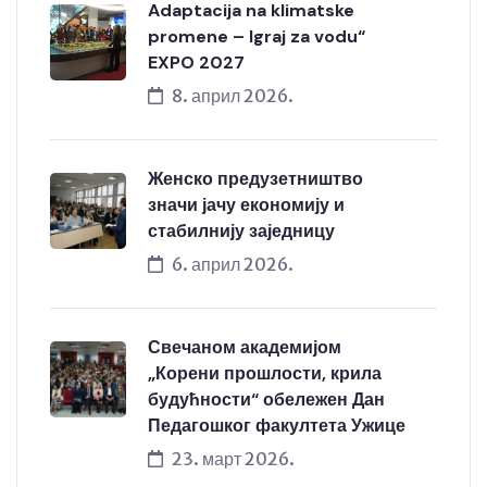
Adaptacija na klimatske
promene – Igraj za vodu“
EXPO 2027
8. април 2026.
Женско предузетништво
значи јачу економију и
стабилнију заједницу
6. април 2026.
Свечаном академијом
„Корени прошлости, крила
будућности“ обележен Дан
Педагошког факултета Ужице
23. март 2026.