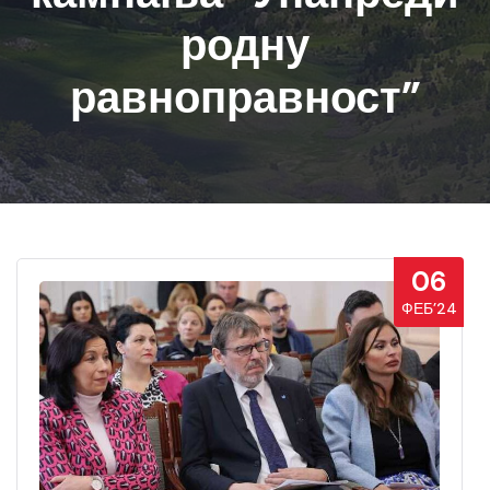
родну
равноправност”
06
ФЕБ’24