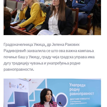
Градоначелница Ужица, др Јелена Ракових
Радивојевић захвалила се што ова важна кампања
почиње баш у Ужицу, граду чија градска управа има
дугу традицију чувања и унапређења родне
равноправности.