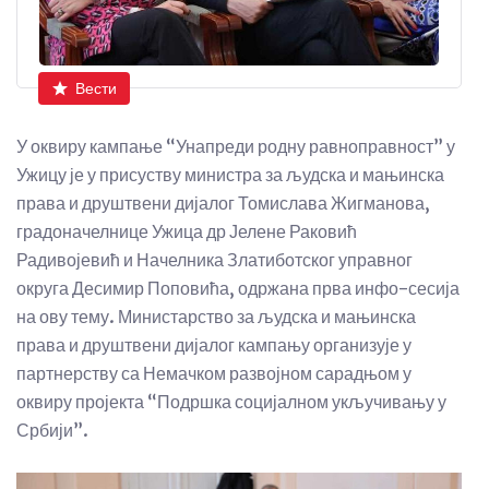
Вести
У оквиру кампање “Унапреди родну равноправност” у
Ужицу је у присуству министра за људска и мањинска
права и друштвени дијалог Томислава Жигманова,
градоначелнице Ужица др Јелене Раковић
Радивојевић и Начелника Златиботског управног
округа Десимир Поповића, одржана прва инфо-сесија
на ову тему. Министарство за људска и мањинска
права и друштвени дијалог кампању организује у
партнерству са Немачком развојном сарадњом у
оквиру пројекта “Подршка социјалном укључивању у
Србији”.