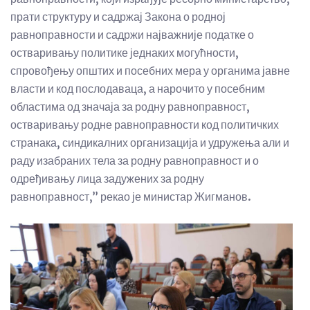
прати структуру и садржај Закона о родној
равноправности и садржи најважније податке о
остваривању политике једнаких могућности,
спровођењу општих и посебних мера у органима јавне
власти и код послодаваца, а нарочито у посебним
областима од значаја за родну равноправност,
остваривању родне равноправности код политичких
странака, синдикалних организација и удружења али и
раду изабраних тела за родну равноправност и о
одређивању лица задужених за родну
равноправност,” рекао је министар Жигманов.