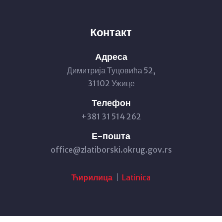
Контакт
Адреса
Димитрија Туцовића 52,
31102 Ужице
Телефон
+381 31 514 262
Е-пошта
office@zlatiborski.okrug.gov.rs
Ћирилица
|
Latinica