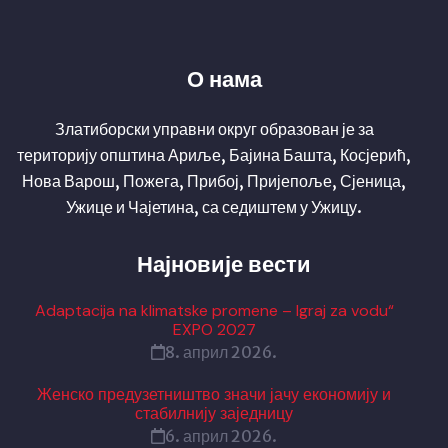
О нама
Златиборски управни округ образован је за
територију општина Ариље, Бајина Башта, Косјерић,
Нова Варош, Пожега, Прибој, Пријепоље, Сјеница,
Ужице и Чајетина, са седиштем у Ужицу.
Најновије вести
Adaptacija na klimatske promene – Igraj za vodu“
EXPO 2027
8. април 2026.
Женско предузетништво значи јачу економију и
стабилнију заједницу
6. април 2026.