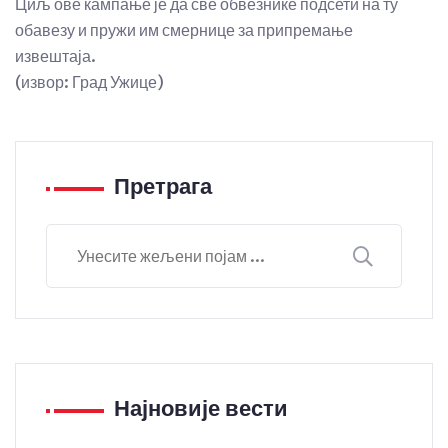
Циљ ове кампање је да све обвезнике подсети на ту
обавезу и пружи им смернице за припремање
извештаја.
(извор: Град Ужице)
Претрага
Најновије вести