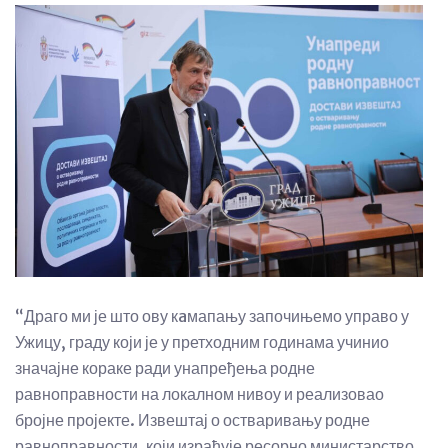
“Драго ми је што ову кaмапању започињемо управо у
Ужицу, граду који је у претходним годинама учинио
значајне кораке ради унапређења родне
равноправности на локалном нивоу и реализовао
бројне пројекте. Извештај о остваривању родне
равноправности, који израђује ресорно министарство,